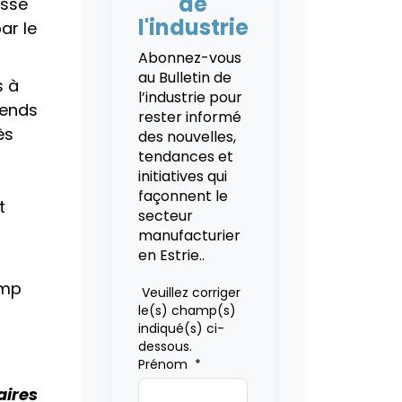
de
esse
l'industrie
ar le
Abonnez-vous
au Bulletin de
s à
l’industrie pour
rends
rester informé
ès
des nouvelles,
tendances et
initiatives qui
façonnent le
t
secteur
manufacturier
en Estrie..
ump
Veuillez corriger
le(s) champ(s)
indiqué(s) ci-
dessous.
Prénom
*
aires