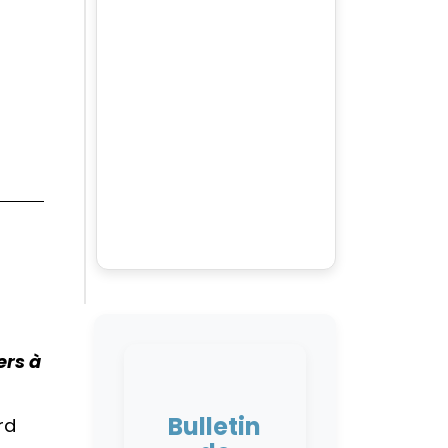
ers à
Bulletin
rd