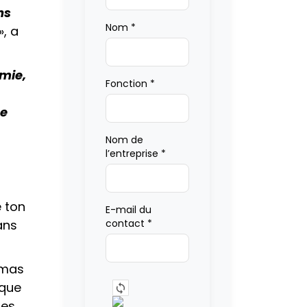
ns
Nom
*
», a
mie,
Fonction
*
De
Nom de
l’entreprise
*
 ton
E-mail du
ans
contact
*
omas
 que
ues