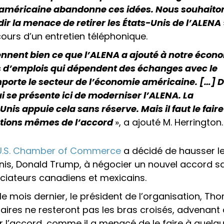
n américaine abandonne ces idées. Nous souhaito
ir la menace de retirer les États-Unis de l’ALENA
ours d’un entretien téléphonique.
nent bien ce que l’ALENA a ajouté à notre écono
s d’emplois qui dépendent des échanges avec le
mporte le secteur de l’économie américaine. […] 
ui se présente ici de moderniser l’ALENA. La
is appuie cela sans réserve. Mais il faut le faire
tions mêmes de l’accord
», a ajouté M. Herrington.
U.S. Chamber of Commerce
a décidé de hausser le
Unis, Donald Trump, à négocier un nouvel accord s
ociateurs canadiens et mexicains.
e mois dernier, le président de l’organisation, Th
aires ne resteront pas les bras croisés, advenant
r l’accord, comme il a menacé de le faire à quelq