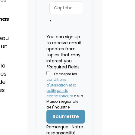
mas
*
You can sign up
deau
to receive email
 un
updates from
topics that may
interest you.
la
*Required Fields
ces
J’accepte les
conditions
de
d'utilisation et la
es
politique de
confidentialité
de la
Maison régionale
de l'industrie.
Remarque : Notre
responsabilité