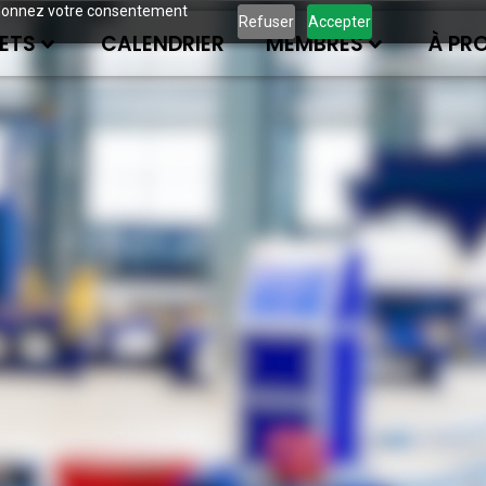
ous donnez votre consentement
Refuser
Accepter
ETS
CALENDRIER
MEMBRES
À PR