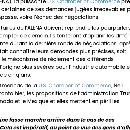
ENA), la puissante
U.S. Chamber of Commerce
pr
 certaines de ses demandes jugées irrecevables p
mpasse, voire l’échec des négociations.
taires de l’ALENA doivent reprendre les pourparler
ompter de demain. Ils tenteront d’aplanir les diffé
te durant la dernière ronde de négociations, apr
fait connaître leurs demandes plus précises, soit
rne le mécanisme de règlement des différends
’origine plus sévères pour l’industrie automobile e
 de cinq ans.
 Americas de la
U.S. Chamber of Commerce,
Neil
ronto hier, les propositions de l’administration Tr
ada et le Mexique et elles mettent en péril les
aine fasse marche arrière dans le cas de ces
Cela est impératif, du point de vue des gens d’aff