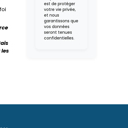
est de protéger
foi
votre vie privée,
et nous
garantissons que
vos données
erce
seront tenues
confidentielles.
Mais
 les