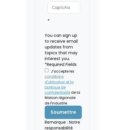
*
You can sign up
to receive email
updates from
topics that may
interest you.
*Required Fields
J’accepte les
conditions
d'utilisation et la
politique de
confidentialité
de la
Maison régionale
de l'industrie.
Remarque : Notre
responsabilité